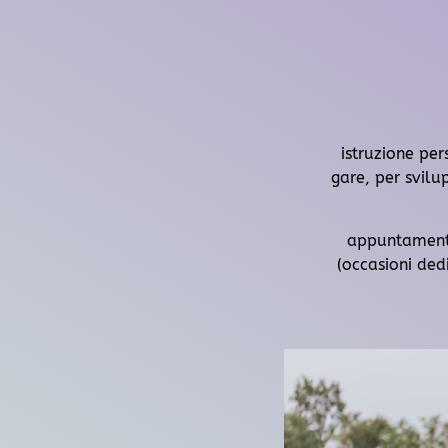
istruzione pe
gare, per svilu
appuntamenti 
(occasioni ded