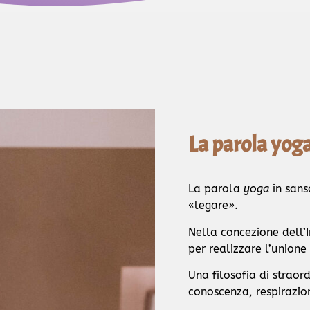
La parola yog
La parola
yoga
in sans
«legare».
Nella concezione dell’I
per realizzare l’unione
Una filosofia di straor
conoscenza, respirazion