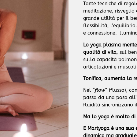
Tante tecniche di rego
meditazione, risveglio d
grande utilità per il be
flessibilità, l’equilibr
e connessione. Illumin
Lo yoga plasma mente e
qualità di vita
, sul be
sulla capacità polmona
articolazioni e muscoli
Tonifica, aumenta la re
Nel “
flow
” (flusso), co
passa da una posa all’
fluidità sincronizzano i
Ma lo yoga è molto di 
E Martyoga è una sua e
dinamica ma graduale, 